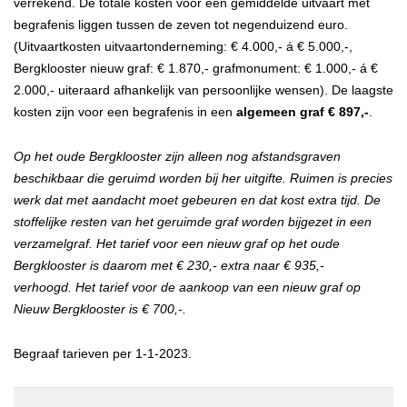
verrekend. De totale kosten voor een gemiddelde uitvaart met
begrafenis liggen tussen de zeven tot negenduizend euro.
(Uitvaartkosten uitvaartonderneming: € 4.000,- á € 5.000,-,
Bergklooster nieuw graf: € 1.870,- grafmonument: € 1.000,- á €
2.000,- uiteraard afhankelijk van persoonlijke wensen). De laagste
kosten zijn voor een begrafenis in een
algemeen graf € 897,-
.
Op het oude Bergklooster zijn alleen nog afstandsgraven
beschikbaar die geruimd worden bij her uitgifte.
Ruimen is precies
werk dat met aandacht moet gebeuren en dat kost extra tijd.
De
stoffelijke resten van het geruimde graf worden bijgezet in een
verzamelgraf.
Het tarief voor een nieuw graf op het oude
Bergklooster is daarom met € 230,- extra naar € 935,-
verhoogd.
Het tarief voor de aankoop van een nieuw graf op
Nieuw Bergklooster is € 700,-.
Begraaf tarieven per 1-1-2023.